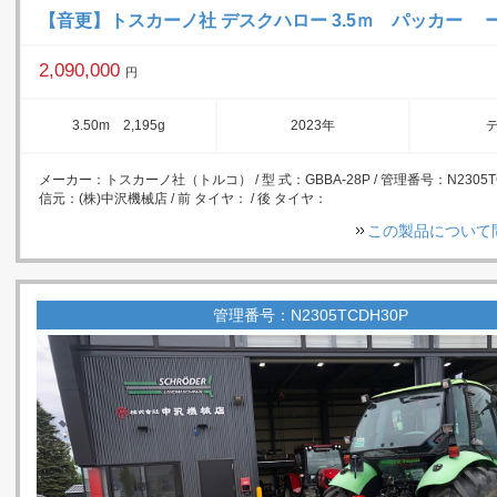
【音更】トスカーノ社 デスクハロー 3.5ｍ パッカー 
2,090,000
円
3.50m 2,195g
2023年
メーカー：トスカーノ社（トルコ） / 型 式：GBBA-28P / 管理番号：N2305TCD
信元：(株)中沢機械店 / 前 タイヤ： / 後 タイヤ：
この製品について
管理番号：N2305TCDH30P