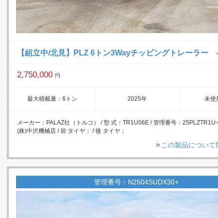
【組立中/北見】PLZ 6トン3Wayチッピングトレーラー -
2,750,000
円
最大積載量：6トン
2025年
未使
メーカー：PALAZ社（トルコ） / 型 式：TR1U06E / 管理番号：25PLZTR1U-
(株)中沢機械店 / 前 タイヤ： / 後 タイヤ：
この製品について
管理番号：N2504SUDX30+