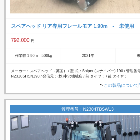
スペアヘッド リア専用フレールモア 1.90m - 未使用
792,000
円
作業幅 1,90m 500kg
2021年
メーカー：スペアヘッド（英国） / 型 式：Sniper (スナイパー) 190 / 管理番
N2310SHSN190 / 発信元：(株)中沢機械店 / 前 タイヤ： / 後 タイヤ：
この製品について
管理番号：N2304TBSW13