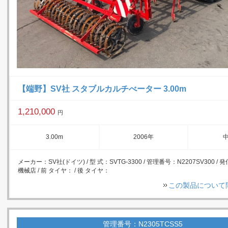
【端野】SV社 スタブルカルチべーター 3.00m
1,210,000
円
3.00m
2006年
メーカー：SV社(ドイツ) / 型 式：SVTG-3300 / 管理番号：N2207SV300 /
機械店 / 前 タイヤ： / 後 タイヤ：
この製品について
管理番号：N2305TCSS5