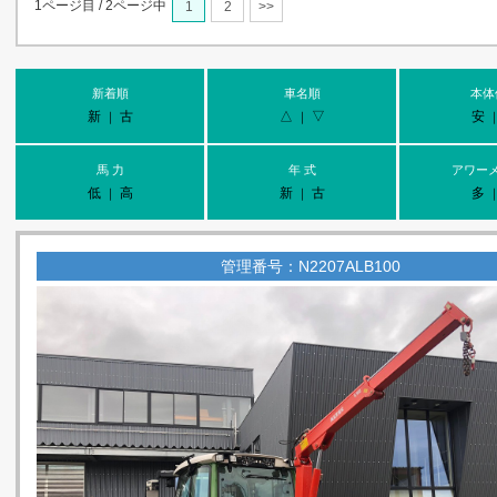
1ページ目 / 2ページ中
1
2
>>
新着順
車名順
本体
新
古
△
▽
安
｜
｜
馬 力
年 式
アワー
低
高
新
古
多
｜
｜
管理番号：N2207ALB100