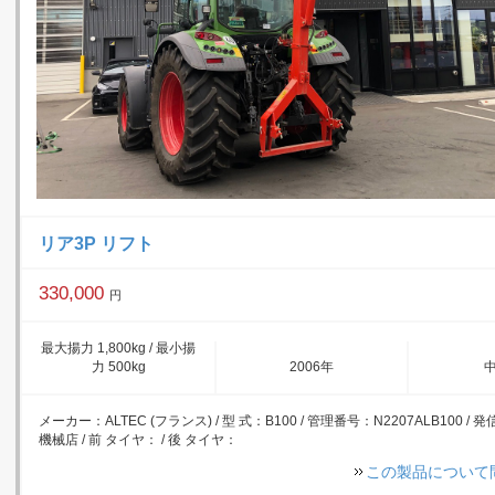
リア3P リフト
330,000
円
最大揚力 1,800kg / 最小揚
力 500kg
2006年
メーカー：ALTEC (フランス) / 型 式：B100 / 管理番号：N2207ALB100 / 
機械店 / 前 タイヤ： / 後 タイヤ：
この製品について