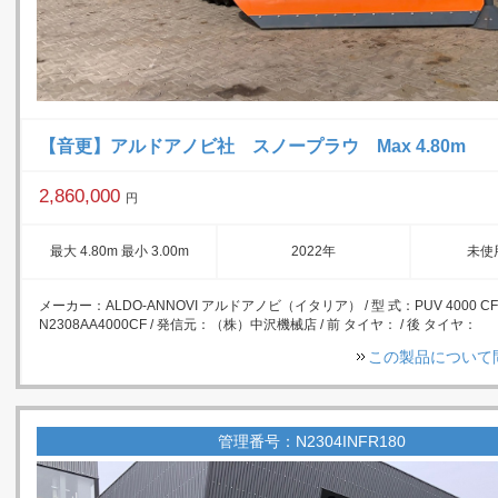
【音更】アルドアノビ社 スノープラウ Max 4.80m
2,860,000
円
最大 4.80m 最小 3.00m
2022年
未使
メーカー：ALDO-ANNOVI アルドアノビ（イタリア） / 型 式：PUV 4000 CF
N2308AA4000CF / 発信元：（株）中沢機械店 / 前 タイヤ： / 後 タイヤ：
この製品について
管理番号：N2304INFR180