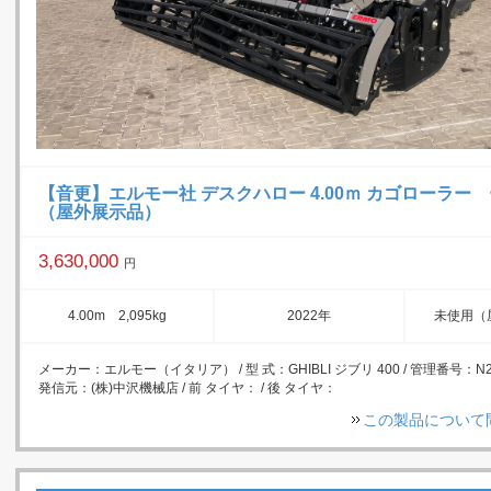
【音更】エルモー社 デスクハロー 4.00ｍ カゴローラー
（屋外展示品）
3,630,000
円
4.00m 2,095kg
2022年
未使用（
メーカー：エルモー（イタリア） / 型 式：GHIBLI ジブリ 400 / 管理番号：N23
発信元：(株)中沢機械店 / 前 タイヤ： / 後 タイヤ：
この製品について