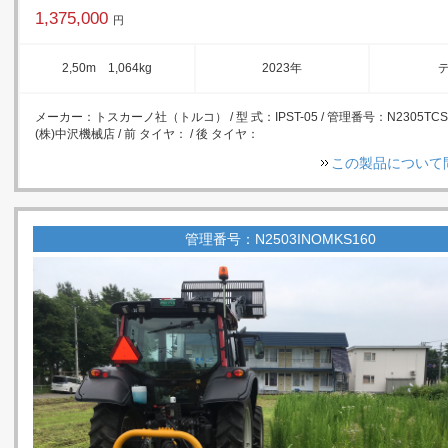
1,375,000
円
2,50m 1,064kg
2023年
メーカー：トスカーノ社（トルコ） / 型 式：IPST-05 / 管理番号：N2305TCS
(株)中沢機械店 / 前 タイヤ： / 後 タイヤ：
この製品について
管理番号：N2503INOMKS160