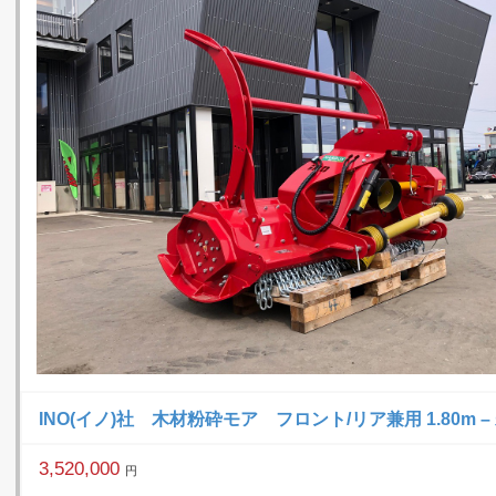
INO(イノ)社 木材粉砕モア フロント/リア兼用 1.80m –
3,520,000
円