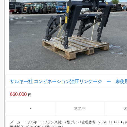
サルキー社 コンビネーション油圧リンケージ ー 未使
660,000
円
-
2025年
メーカー：サルキー（フランス製） / 型 式：- / 管理番号：26SUL001-001 /
沢機械店 / 前 タイヤ： / 後 タイヤ：