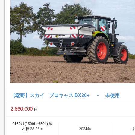
【端野】スカイ ブロキャス DX30+ － 未使用
2,860,000
円
2150㍑(1500L+650L) 散
布幅 28-36m
2024年