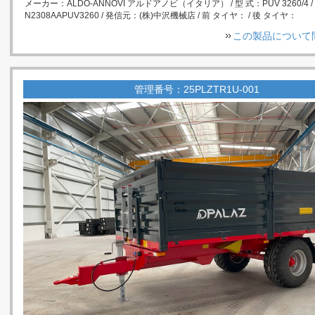
メーカー：ALDO-ANNOVI アルドアノビ（イタリア） / 型 式：PUV 3260/4 
N2308AAPUV3260 / 発信元：(株)中沢機械店 / 前 タイヤ： / 後 タイヤ：
この製品について
管理番号：25PLZTR1U-001