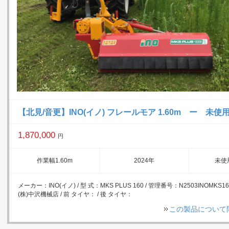
【北見/音更】INO(イノ) フレールモア 1.60m ー 未使
1,870,000
円
作業幅1.60m
2024年
未使
メーカー：INO(イノ) / 型 式：MKS PLUS 160 / 管理番号：N2503INOMKS1
(株)中沢機械店 / 前 タイヤ： / 後 タイヤ：
この製品について