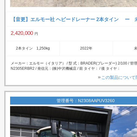
【音更】エルモー社 ヘビードレーナー 2本タイン ー 
2,420,000
円
2本タイン 1,250kg
2022年
メーカー：エルモー（イタリア） / 型 式：BRADER(ブレーダー) 2/100 / 
N2305ERBR2 / 発信元：(株)中沢機械店 / 前 タイヤ： / 後 タイヤ：
この製品について
管理番号：N2308AAPUV3260