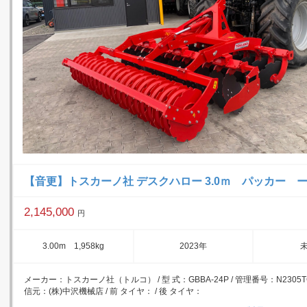
【音更】トスカーノ社 デスクハロー 3.0ｍ パッカー 
2,145,000
円
3.00m 1,958kg
2023年
メーカー：トスカーノ社（トルコ） / 型 式：GBBA-24P / 管理番号：N2305TCD
信元：(株)中沢機械店 / 前 タイヤ： / 後 タイヤ：