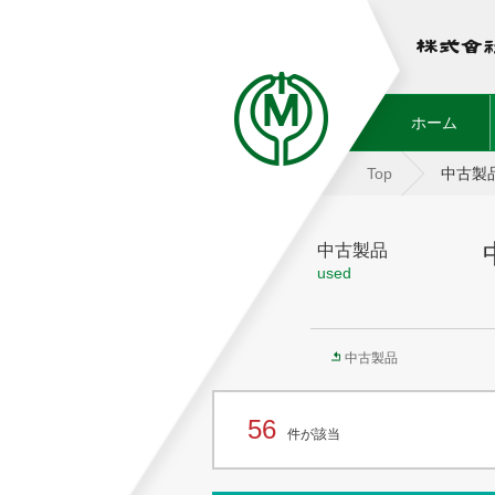
(curr
ホーム
Top
中古製
中古製品
used
中古製品
56
件が該当