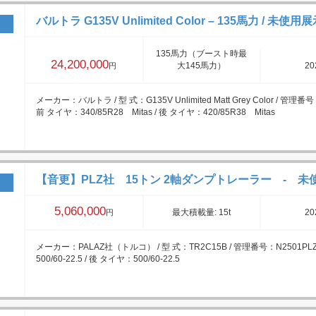
バルトラ G135V Unlimited Color – 135馬力 / 未使用
135馬力（ブースト時最
24,200,000
大145馬力）
20
円
メーカー：バルトラ / 型 式：G135V Unlimited Matt Grey Color / 管理
前 タイヤ：340/85R28 Mitas / 後 タイヤ：420/85R38 Mitas
【音更】PLZ社 15トン 2軸ダンプトレーラー - 未
5,060,000
最大積載量: 15t
20
円
メーカー：PALAZ社（トルコ） / 型 式：TR2C15B / 管理番号：N2501PLZ
500/60-22.5 / 後 タイヤ：500/60-22.5