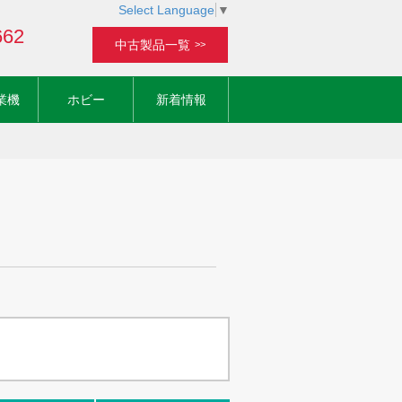
Select Language
▼
662
中古製品一覧
>>
業機
ホビー
新着情報