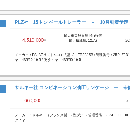
PLZ社 15トン ベールトレーラー － 10月到着予定
最大車両総重量16t (許容
4,510,000
最大積載量: 12.7t)
20
円
メーカー：PALAZ社（トルコ） / 型 式：TR2B15B / 管理番号：25PLZ2B15
ヤ：435/50-19.5 / 後 タイヤ：435/50-19.5
サルキー社 コンビネーション油圧リンケージ ー 未
660,000
-
20
円
メーカー：サルキー（フランス製） / 型 式：- / 管理番号：26SUL001-001 
タイヤ：