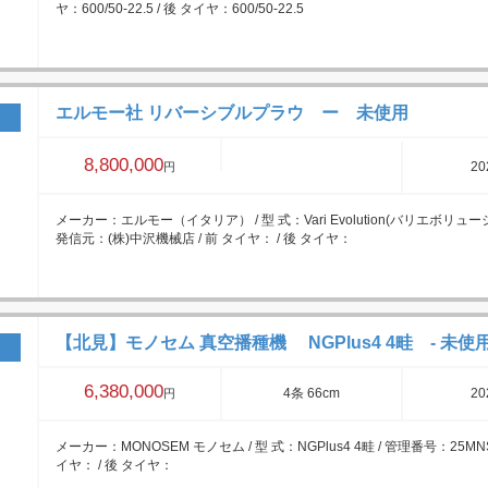
ヤ：600/50-22.5 / 後 タイヤ：600/50-22.5
エルモー社 リバーシブルプラウ ー 未使用
8,800,000
20
円
メーカー：エルモー（イタリア） / 型 式：Vari Evolution(バリエボリューション
発信元：(株)中沢機械店 / 前 タイヤ： / 後 タイヤ：
【北見】モノセム 真空播種機 NGPlus4 4畦 - 未使
6,380,000
4条 66cm
20
円
メーカー：MONOSEM モノセム / 型 式：NGPlus4 4畦 / 管理番号：25MNS
イヤ： / 後 タイヤ：