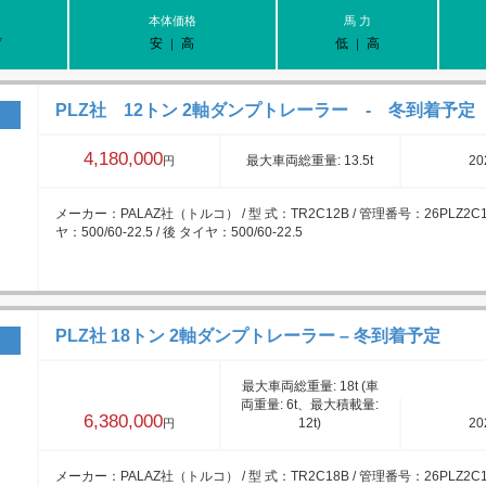
本体価格
馬 力
▽
安
高
低
高
｜
｜
PLZ社 12トン 2軸ダンプトレーラー - 冬到着予定
4,180,000
最大車両総重量: 13.5t
20
円
メーカー：PALAZ社（トルコ） / 型 式：TR2C12B / 管理番号：26PLZ2C12
ヤ：500/60-22.5 / 後 タイヤ：500/60-22.5
PLZ社 18トン 2軸ダンプトレーラー – 冬到着予定
最大車両総重量: 18t (車
両重量: 6t、最大積載量:
6,380,000
12t)
20
円
メーカー：PALAZ社（トルコ） / 型 式：TR2C18B / 管理番号：26PLZ2C18