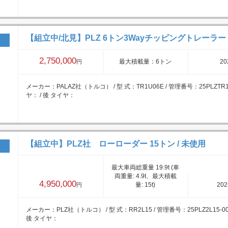
【組立中/北見】PLZ 6トン3Wayチッピングトレーラー
2,750,000
最大積載量：6トン
20
円
メーカー：PALAZ社（トルコ） / 型 式：TR1U06E / 管理番号：25PLZTR1
ヤ： / 後 タイヤ：
【組立中】PLZ社 ローローダー 15トン / 未使用
最大車両総重量 19.9t (車
両重量: 4.9t、最大積載
4,950,000
量: 15t)
20
円
メーカー：PLZ社（トルコ） / 型 式：RR2L15 / 管理番号：25PLZ2L15-00
後 タイヤ：