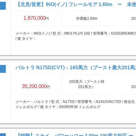
【北見/音更】INO(イノ) フレールモア 1.60m ー 未
1,870,000
作業幅1.60m
20
円
メーカー：INO(イノ) / 型 式：MKS PLUS 160 / 管理番号：N2503INOM
/ 後 タイヤ：
バルトラ N175D(CVT) – 165馬力（ブースト最大201馬
165馬力（ブースト時
35,200,000
201馬力）
20
円
メーカー：バルトラ / 型 式：N175D / 管理番号：N2410VN175D / 発信元
トレルボルグ / 後 タイヤ：650/65R38 トレルボルグ
【端野】スカイ パワーハロー 3.00m 190馬力対応 