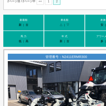
2ページ目 / 2ページ中
<<
1
2
新着順
車名順
本体
新
古
△
▽
安
｜
｜
馬 力
年 式
アワー
低
高
新
古
多
｜
｜
管理番号：N2411ERMR300