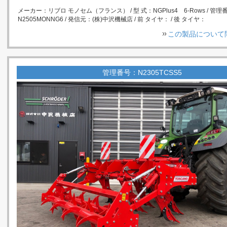
メーカー：リブロ モノセム（フランス） / 型 式：NGPlus4 6-Rows / 管理
N2505MONNG6 / 発信元：(株)中沢機械店 / 前 タイヤ： / 後 タイヤ：
この製品について
管理番号：N2305TCSS5