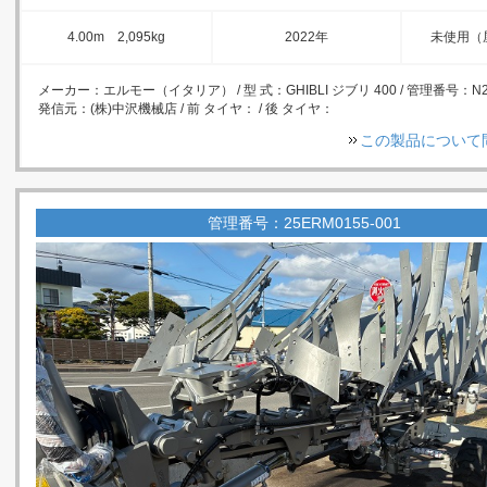
4.00m 2,095kg
2022年
未使用（
メーカー：エルモー（イタリア） / 型 式：GHIBLI ジブリ 400 / 管理番号：N23
発信元：(株)中沢機械店 / 前 タイヤ： / 後 タイヤ：
この製品について
管理番号：25ERM0155-001