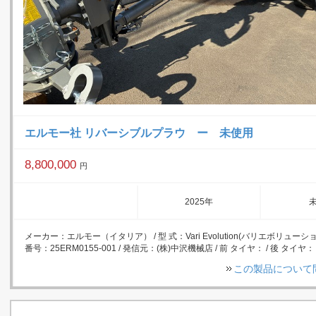
エルモー社 リバーシブルプラウ ー 未使用
8,800,000
円
2025年
メーカー：エルモー（イタリア） / 型 式：Vari Evolution(バリエボリューション)
番号：25ERM0155-001 / 発信元：(株)中沢機械店 / 前 タイヤ： / 後 タイヤ：
この製品について