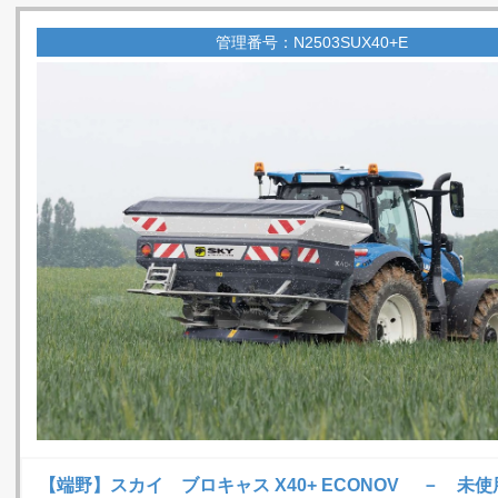
管理番号：N2503SUX40+E
【端野】スカイ ブロキャス X40+ ECONOV － 未使