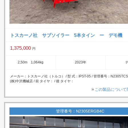
トスカーノ社 サブソイラー 5本タイン ー デモ機
1,375,000
円
2,50m 1,064kg
2023年
メーカー：トスカーノ社（トルコ） / 型 式：IPST-05 / 管理番号：N2305TCS
(株)中沢機械店 / 前 タイヤ： / 後 タイヤ：
この製品について
管理番号：N2305ERGB4C