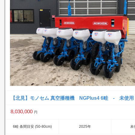
【北見】モノセム 真空播種機 NGPlus4 6畦 - 未使用
8,030,000
円
6畦 条間目安 (50-80cm)
2025年
未