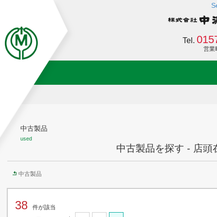
S
015
Tel.
営業時間
中古製品
used
中古製品を探す - 店頭
中古製品
38
件が該当