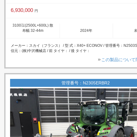
6,930,000
円
3100㍑(2500L+600L) 散
布幅 32-44m
2024年
メーカー：スカイ（フランス） / 型 式：X40+ ECONOV / 管理番号：N2503SUX
信元：(株)中沢機械店 / 前 タイヤ： / 後 タイヤ：
この製品について
管理番号：N2305ERBR2