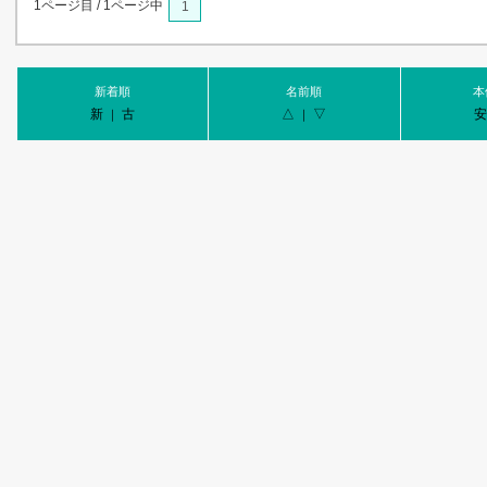
1ページ目 / 1ページ中
1
新着順
名前順
本
新
古
△
▽
｜
｜