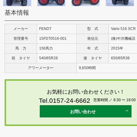
基本情報
メーカー
FENDT
型 式
Vario 516 SCR P
管理番号
15FDT0516-001
発信元
(株)中沢機械店
馬 力
156馬力
年 式
2015年
前 タイヤ
540/65R28
後 タイヤ
650/65R38
アワーメーター
9,650時間
お気軽にお問い合わせください！
Tel.0157-24-6662
営業時間 ／ 8:30 〜 18:00
お問い合わせ
>>