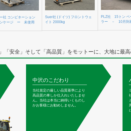
PLZ社 15トン 
Suer社 (ドイツ) フロントウェ
ー社 コンビネーション
ラー － 10月到
イト 2000kg
ンケージ ー 未使用
」「安全」そして「高品質」をモットーに、大地に最高
中沢のこだわり
当社規定の厳しい品質基準により
高品質の車しか仕入れいたしませ
ん。当社は本当に納得いくものし
かお客様にお勧めしません。