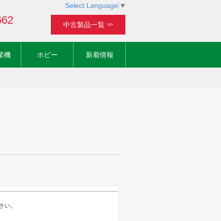
Select Language
▼
662
中古製品一覧
>>
業機
ホビー
新着情報
さい。