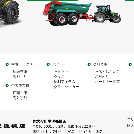
中古トラクター
ホビー
会社概要
店頭在庫
おもちゃ
お伝えしたいこと
海外手配
グッズ
こだわり
便利アイテム
パートナー企業
中古作業機
クラシックカー
店頭在庫
海外手配
当サ
株式会社 中澤機械店
個人
〒090-0001 北海道北見市小泉222番地
電話：0157-24-6662 FAX： 0157-25-5042