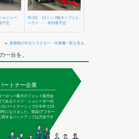
ベールトレー
PLZ社 12トン 2軸ダンプトレ
着予定
ーラー - 冬到着予定
新着順の中古トラクター・作業機一覧を見る
の一台を。
パートナー企業
ヨーロッパ最大のフェント販売会
社であるドイツ・シュレーダー社
とのパートナーシップが今年で23
周年になりました。部品/アフター
に関するバックアップは万全です