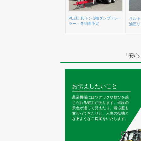
PLZ社 18トン 2軸ダンプトレー
サルキ
ラー – 冬到着予定
油圧リ
「安心
お伝えしたいこと
農業機械にはワクワクや歓びを感
じられる魅力があります。普段の
景色が違って見えたり、着る服も
変わってきたりと、人生の転機と
なるようなご提案をいたします。