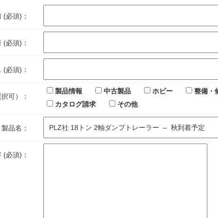
 (必須)：
 (必須)：
 (必須)：
製品情報
中古製品
ホビー
整備・
選択可）：
カタログ請求
その他
製品名：
 (必須)：