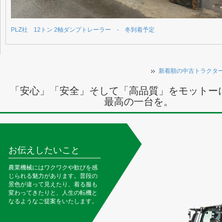
PLZ社 12トン 2軸ダンプトレーラー - 冬到着予定
新着順の中古トラクタ
「安心」「安全」そして「高品質」をモットー
最高の一台を。
お伝えしたいこと
農業機械にはワクワクや歓びを感
じられる魅力があります。普段の
景色が違って見えたり、着る服も
変わってきたりと、人生の転機と
なるようなご提案をいたします。